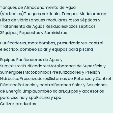
Tanques de Almacenamiento de Agua
(Verticales)
Tanques verticales
Tanques Modulares en
Fibra de Vidrio
Tanques modulares
Pozos Sépticos y
Tratamiento de Aguas Residuales
Pozos sépticos
3
Equipos, Repuestos y Suministros
Purificadores, motobombas, presurizadores, control
eléctrico, bombeo solar y equipos para piscina.
Equipos Purificadores de Agua y
Suministros
Purificadores
Motobombas de Superficie y
Sumergibles
Motobombas
Presurizadores y Presión
Hidráulica
Presurizadores
Sistemas de Potencia y Control
Eléctrico
Potencia y control
Bombeo Solar y Soluciones
de Energía Limpia
Bombeo solar
Equipos y accesorios
para piscina y spa
Piscina y spa
Cotizar productos