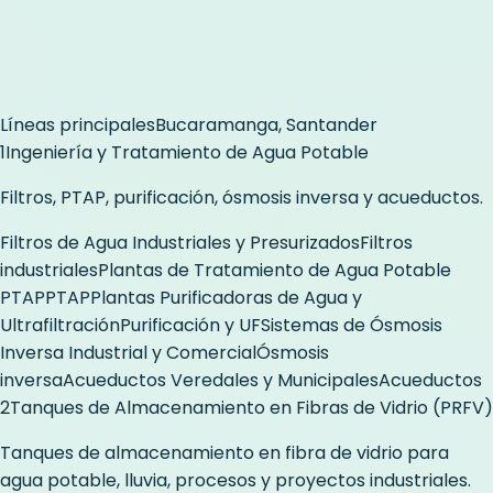
Líneas principales
Bucaramanga, Santander
1
Ingeniería y Tratamiento de Agua Potable
Filtros, PTAP, purificación, ósmosis inversa y acueductos.
Filtros de Agua Industriales y Presurizados
Filtros
industriales
Plantas de Tratamiento de Agua Potable
PTAP
PTAP
Plantas Purificadoras de Agua y
Ultrafiltración
Purificación y UF
Sistemas de Ósmosis
Inversa Industrial y Comercial
Ósmosis
inversa
Acueductos Veredales y Municipales
Acueductos
2
Tanques de Almacenamiento en Fibras de Vidrio (PRFV)
Tanques de almacenamiento en fibra de vidrio para
agua potable, lluvia, procesos y proyectos industriales.