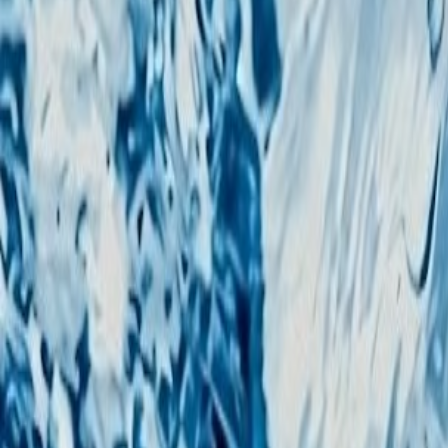
[email protected]
Bucaramanga, Santander
Tienda en línea
Blog
FAQ
Políticas