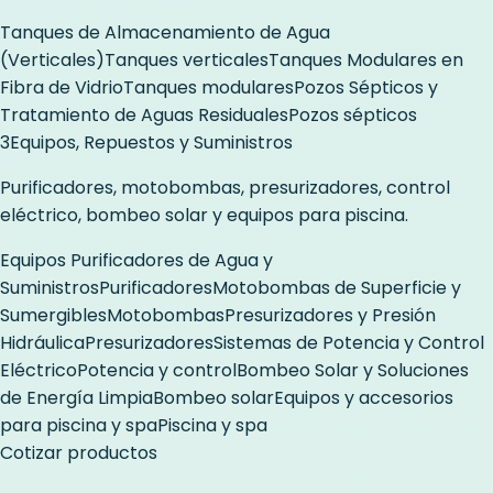
Tanques de Almacenamiento de Agua
(Verticales)
Tanques verticales
Tanques Modulares en
Fibra de Vidrio
Tanques modulares
Pozos Sépticos y
Tratamiento de Aguas Residuales
Pozos sépticos
3
Equipos, Repuestos y Suministros
Purificadores, motobombas, presurizadores, control
eléctrico, bombeo solar y equipos para piscina.
Equipos Purificadores de Agua y
Suministros
Purificadores
Motobombas de Superficie y
Sumergibles
Motobombas
Presurizadores y Presión
Hidráulica
Presurizadores
Sistemas de Potencia y Control
Eléctrico
Potencia y control
Bombeo Solar y Soluciones
de Energía Limpia
Bombeo solar
Equipos y accesorios
para piscina y spa
Piscina y spa
Cotizar productos