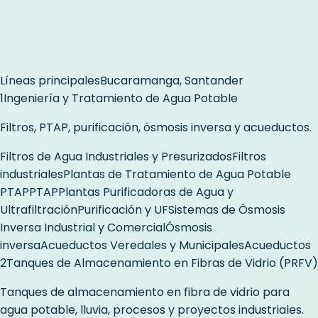
Líneas principales
Bucaramanga, Santander
1
Ingeniería y Tratamiento de Agua Potable
Filtros, PTAP, purificación, ósmosis inversa y acueductos.
Filtros de Agua Industriales y Presurizados
Filtros
industriales
Plantas de Tratamiento de Agua Potable
PTAP
PTAP
Plantas Purificadoras de Agua y
Ultrafiltración
Purificación y UF
Sistemas de Ósmosis
Inversa Industrial y Comercial
Ósmosis
inversa
Acueductos Veredales y Municipales
Acueductos
2
Tanques de Almacenamiento en Fibras de Vidrio (PRFV)
Tanques de almacenamiento en fibra de vidrio para
agua potable, lluvia, procesos y proyectos industriales.